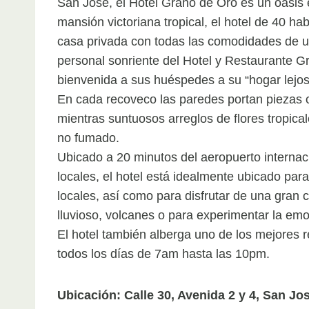
San José, el Hotel Grano de Oro es un oasis 
mansión victoriana tropical, el hotel de 40 ha
casa privada con todas las comodidades de un h
personal sonriente del Hotel y Restaurante G
bienvenida a sus huéspedes a su “hogar lejos
En cada recoveco las paredes portan piezas or
mientras suntuosos arreglos de flores tropical
no fumado.
Ubicado a 20 minutos del aeropuerto internac
locales, el hotel está idealmente ubicado par
locales, así como para disfrutar de una gran 
lluvioso, volcanes o para experimentar la emoc
El hotel también alberga uno de los mejores r
todos los días de 7am hasta las 10pm.
Ubicación: Calle 30, Avenida 2 y 4, San Jo