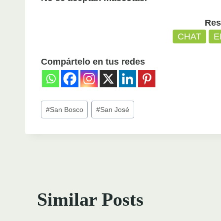
Res
CHAT
E
Compártelo en tus redes
Post
#
San Bosco
#
San José
Tags:
Similar Posts