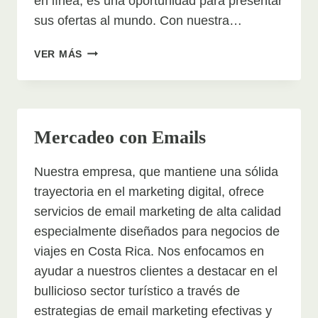
en línea, es una oportunidad para presentar
sus ofertas al mundo. Con nuestra…
MERCADEO
VER MÁS
EN
REDES
SOCIALES
PARA
HOTELES
Mercadeo con Emails
Y
CASAS
Nuestra empresa, que mantiene una sólida
VACACIONALES
trayectoria en el marketing digital, ofrece
servicios de email marketing de alta calidad
especialmente diseñados para negocios de
viajes en Costa Rica. Nos enfocamos en
ayudar a nuestros clientes a destacar en el
bullicioso sector turístico a través de
estrategias de email marketing efectivas y