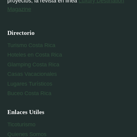
proyectos, la revista en linea
Luxury Destination
Magazine
Directorio
Turismo Costa Rica
Hoteles en Costa Rica
Glamping Costa Rica
Casas Vacacionales
Lugares Turísticos
Buceo Costa Rica
Enlaces Utiles
Ticoturismo
Quienes Somos