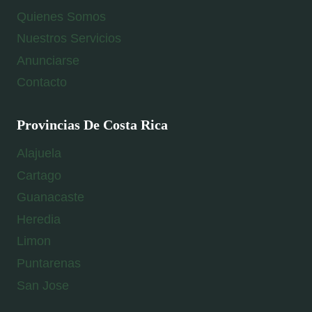
Quienes Somos
Nuestros Servicios
Anunciarse
Contacto
Provincias De Costa Rica
Alajuela
Cartago
Guanacaste
Heredia
Limon
Puntarenas
San Jose