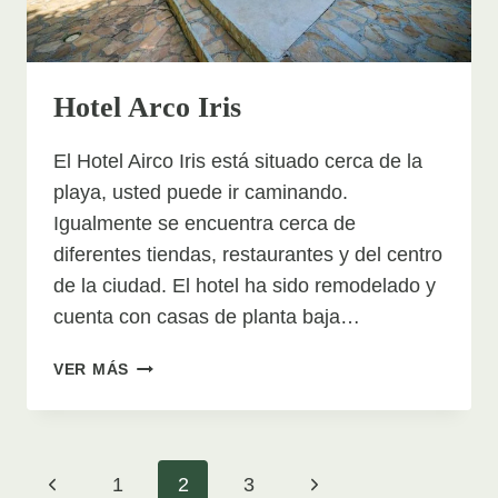
Hotel Arco Iris
El Hotel Airco Iris está situado cerca de la
playa, usted puede ir caminando.
Igualmente se encuentra cerca de
diferentes tiendas, restaurantes y del centro
de la ciudad. El hotel ha sido remodelado y
cuenta con casas de planta baja…
HOTEL
VER MÁS
ARCO
IRIS
Page
Previous
Next
1
2
3