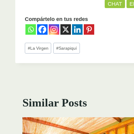
CHAT
E
Compártelo en tus redes
Post
#
La Virgen
#
Sarapiquí
Tags:
Similar Posts