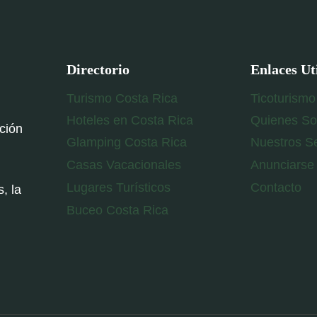
Directorio
Enlaces Ut
Turismo Costa Rica
Ticoturismo
Hoteles en Costa Rica
Quienes S
ación
Glamping Costa Rica
Nuestros Se
Casas Vacacionales
Anunciarse
Lugares Turísticos
Contacto
, la
Buceo Costa Rica