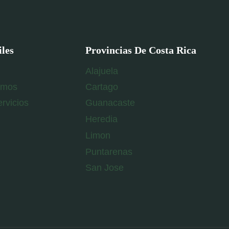
iles
Provincias De Costa Rica
Alajuela
omos
Cartago
rvicios
Guanacaste
Heredia
Limon
Puntarenas
San Jose