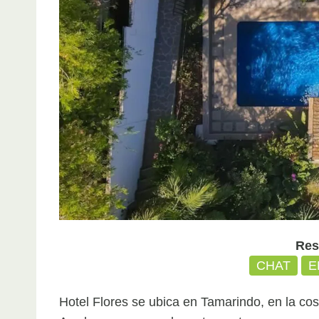
Res
CHAT
E
Hotel Flores se ubica en Tamarindo, en la co