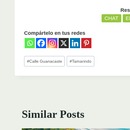
Res
CHAT
E
Compártelo en tus redes
Post
#
Calle Guanacaste
#
Tamarindo
Tags:
Similar Posts