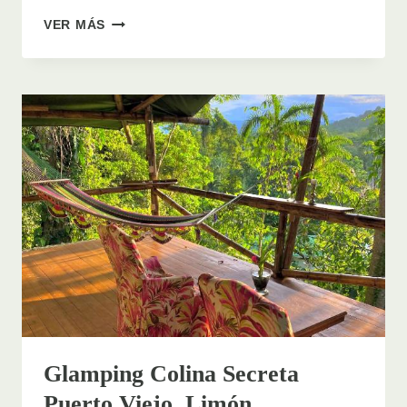
MUSEOS
VER MÁS
EN
SAN
JOSÉ,
COSTA
RICA
Glamping Colina Secreta
Puerto Viejo, Limón