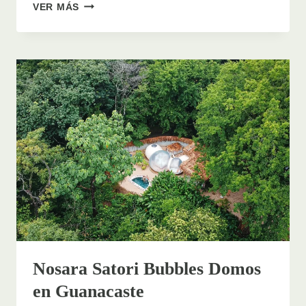
DESCUBRE
VER MÁS
EL
PARAÍSO
ESCONDIDO
DE
LA
PLAYA
UVITA
EN
BAHÍA
BALLENA,
COSTA
RICA
Nosara Satori Bubbles Domos
en Guanacaste