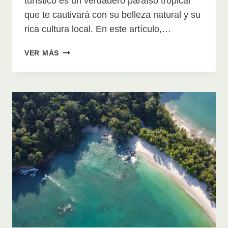
turístico es un verdadero paraíso tropical
que te cautivará con su belleza natural y su
rica cultura local. En este artículo,…
GANDOCA-
VER MÁS
MANZANILLO:
UN
PARAÍSO
TROPICAL
EN
LIMÓN,
COSTA
RICA