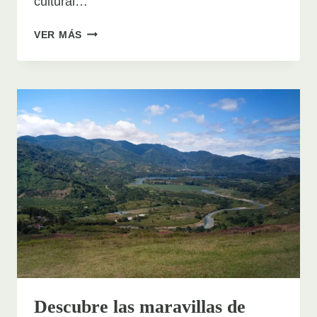
cultural…
EXPLORANDO
VER MÁS
LA
HISTORIA
PRECOLOMBINA
DE
COSTA
RICA:
EL
MONUMENTO
NACIONAL
GUAYABO
Descubre las maravillas de