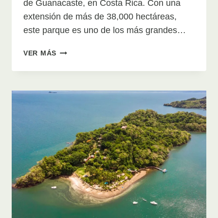
de Guanacaste, en Costa Rica. Con una
extensión de más de 38,000 hectáreas,
este parque es uno de los más grandes…
GUÍA
VER MÁS
DE
VIAJE
AL
PARQUE
NACIONAL
SANTA
ROSA,
COSTA
RICA:
EXPLORANDO
LA
NATURALEZA
Y
LA