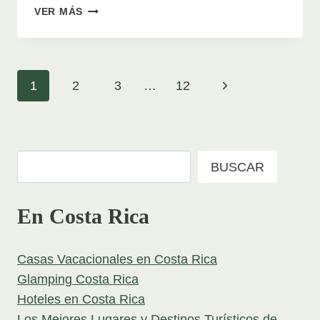
EL
VER MÁS
MIRADOR
GLAMPING
EN
MIRAMAR
Page
Next
1
2
3
…
12
PUNTARENAS
navigation
Page
Buscar
BUSCAR
En Costa Rica
Casas Vacacionales en Costa Rica
Glamping Costa Rica
Hoteles en Costa Rica
Los Mejores Lugares y Destinos Turísticos de