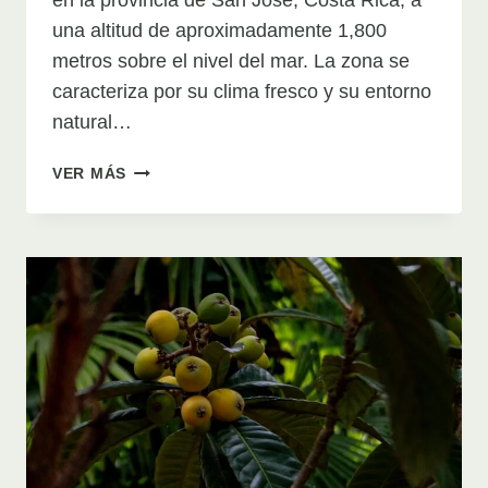
en la provincia de San José, Costa Rica, a
una altitud de aproximadamente 1,800
metros sobre el nivel del mar. La zona se
caracteriza por su clima fresco y su entorno
natural…
EXPLORANDO
VER MÁS
SANTA
MARÍA
DE
DOTA,
COSTA
RICA:
NATURALEZA
Y
CULTURA