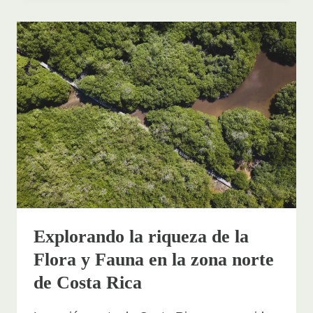
MÁS
POPULARES:
LUGARES
TURÍSTICOS
MÁS
VISITADOS
EN
GUANACASTE,
COSTA
RICA
Explorando la riqueza de la
Flora y Fauna en la zona norte
de Costa Rica