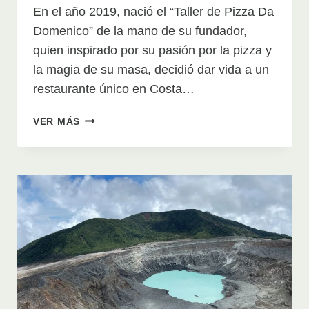
En el año 2019, nació el “Taller de Pizza Da
Domenico” de la mano de su fundador,
quien inspirado por su pasión por la pizza y
la magia de su masa, decidió dar vida a un
restaurante único en Costa…
TALLER
VER MÁS
DE
PIZZA
DA
DOMENICO:
AUTENTICA
PIZZA
ITALIANA
EN
BELÉN
Y
SANTA
ANA